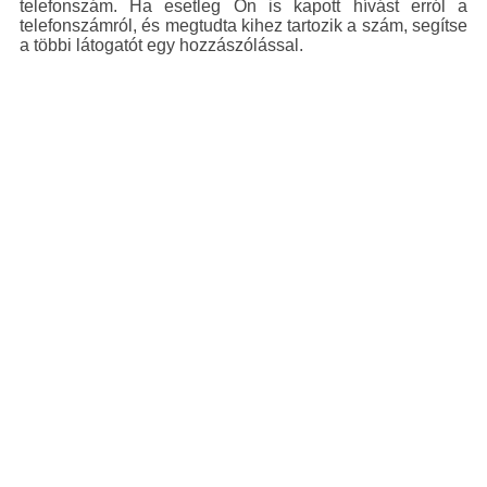
telefonszám. Ha esetleg Ön is kapott hívást erról a
telefonszámról, és megtudta kihez tartozik a szám, segítse
a többi látogatót egy hozzászólással.