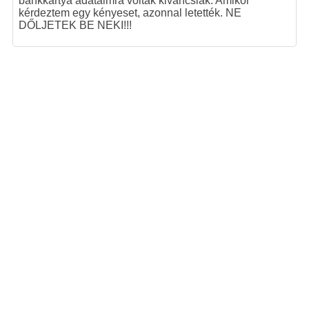
bankkártya adataimra voltak kiváncsiak. Amikor
kérdeztem egy kényeset, azonnal letették. NE
DŐLJETEK BE NEKI!!!